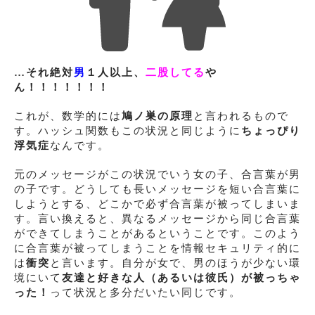
…それ絶対
男
１人以上、
二股してる
や
ん！！！！！！！
これが、数学的には
鳩ノ巣の原理
と言われるもので
す。ハッシュ関数もこの状況と同じように
ちょっぴり
浮気症
なんです。
元のメッセージがこの状況でいう女の子、合言葉が男
の子です。どうしても長いメッセージを短い合言葉に
しようとする、どこかで必ず合言葉が被ってしまいま
す。言い換えると、異なるメッセージから同じ合言葉
ができてしまうことがあるということです。このよう
に合言葉が被ってしまうことを情報セキュリティ的に
は
衝突
と言います。自分が女で、男のほうが少ない環
境にいて
友達と好きな人（あるいは彼氏）が被っちゃ
った！
って状況と多分だいたい同じです。