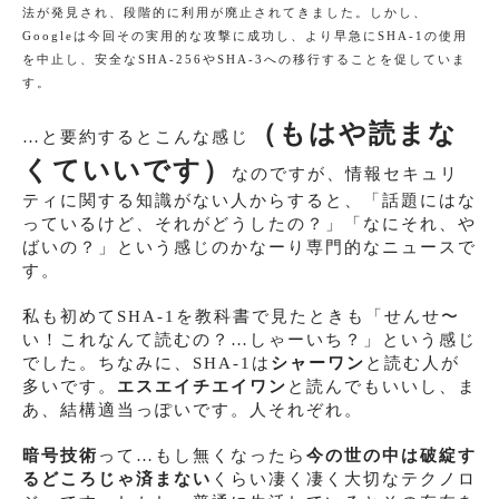
法が発見され、段階的に利用が廃止されてきました。しかし、
Googleは今回その実用的な攻撃に成功し、より早急にSHA-1の使用
を中止し、安全なSHA-256やSHA-3への移行することを促していま
す。
（もはや読まな
…と要約するとこんな感じ
くていいです）
なのですが、情報セキュリ
ティに関する知識がない人からすると、「話題にはな
っているけど、それがどうしたの？」「なにそれ、や
ばいの？」という感じのかなーり専門的なニュースで
す。
私も初めてSHA-1を教科書で見たときも「せんせ〜
い！これなんて読むの？…しゃーいち？」という感じ
でした。ちなみに、SHA-1は
シャーワン
と読む人が
多いです。
エスエイチエイワン
と読んでもいいし、ま
あ、結構適当っぽいです。人それぞれ。
暗号技術
って…もし無くなったら
今の世の中は破綻す
るどころじゃ済まない
くらい凄く凄く大切なテクノロ