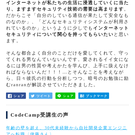
インターネットが私たちの生活に浸透していくに当た
り、ますますセキュリティ技術の需要は高まります
。
だからこそ「自分のしている通信が果たして安全なも
のなのか」、「どんなセキュリティシステムが利用さ
れているのか」というように少しでも
インターネット
セキュリティについて関心を持ってもらいたい
と思い
ます。
そんな都合よく自分のことだけを愛してくれて、守っ
てくれる男なんていないんです。愛されるイイ女にな
るには男の性質や考えかたを学んび、上手に扱えなけ
ればならないんだ！！！…とそんなことを考えなが
ら、日々彼氏の行動を分析しつつ、暗号のお勉強に励
むranranが解説させていただきました。
シェア
ツイート
シェア
ブックマーク
CodeCamp受講生の声
年齢の壁を超え、30代未経験から自社開発企業エンジニ
アへ転職〈伊藤さん〉