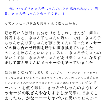
［ 俺、やっぱりきゃろ子ちゃんのことが忘れられない。明
日、きゃろ子ちゃんと会ってくる。 ］
ってメッセージをあり美ちゃんに送ったから。
勘が鋭い方は既にお分かりかもしれませんが…簡単に
解説すると、きゃろ子ちゃんの呪い１では、きゃろ子
ちゃんがあり美ちゃんがぼぶ男くんに送った
メッセー
ジの待ち合わせ時間を勝手に書き換えていました
。こ
のことを改ざんといいます。次に、きゃろ子ちゃんの
呪い２では、きゃろ子ちゃんがあり美ちゃんに
なりす
ましてぼぶ男くんにメッセージを送っていました
。
随分長くなってしまいましたが、
（いやいや、メッセージ
ってなんだよ！いまどきLINEだろ？てか、あり美ちゃんに確認した
インタ
らいいだろ！みたいなツッコミもあるかと思いますが…）
ーネットを使う際に、きゃろ子ちゃんのように
メ
ッセージの改ざんやなりすまし
が簡単にできてし
まったら、
かなーーーりヤバい
と思いませんか？