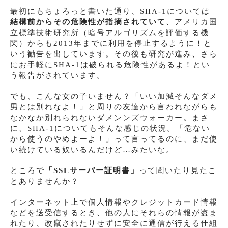
最初にもちょろっと書いた通り、SHA-1については
結構前からその危険性が指摘されていて
、アメリカ国
立標準技術研究所（暗号アルゴリズムを評価する機
関）からも2013年までに利用を停止するように！と
いう勧告を出しています。その後も研究が進み、さら
にお手軽にSHA-1は破られる危険性があるよ！とい
う報告がされています。
でも、こんな女の子いません？「いい加減そんなダメ
男とは別れなよ！」と周りの友達から言われながらも
なかなか別れられないダメンンズウォーカー。まさ
に、SHA-1についてもそんな感じの状況。「危ない
から使うのやめよーよ！」って言ってるのに、まだ使
い続けている奴いるんだけど…みたいな。
ところで
「SSLサーバー証明書」
って聞いたり見たこ
とありませんか？
インターネット上で個人情報やクレジットカード情報
などを送受信するとき、他の人にそれらの情報が盗ま
れたり、改竄されたりせずに安全に通信が行える仕組