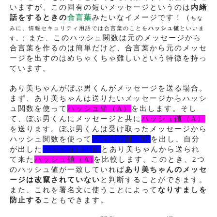
いますが、この固有の短いメッセージというのは
内緒
話をするときの
合言葉
みたいなイメージです！（
ちな
みに、情報セキュリティ用語では合言葉のことを
ハッシュ値
といいま
また、このハッシュ関数は元のメッセージから
す。）
合言葉を作るのは簡単だけど、合言葉から元のメッセ
ージを出すのはめちゃくちゃ難しいという特徴を持っ
ています。
あり美ちゃんがぼぶ男くんがメッセージを送る場合。
まず、あり美ちゃんは送りたいメッセージからハッシ
ュ関数を使って
ハッシュ値（A）
を出します。そし
て、ぼぶ男くんにメッセージと共に
ハッシュ値（A）
を送ります。ぼぶ男くんは受け取ったメッセージから
ハッシュ関数を使って
ハッシュ値（B)
を出し、自分
が出した
ハッシュ値（B)
とあり美ちゃんから送られ
て来た
ハッシュ値（A)
を比較します。このとき、2つ
のハッシュ値が一致していれば
あり美ちゃんのメッセ
ージは改竄されていない
と判断することができます。
また、これを署名文に使うことによって
なりすましを
防止する
こともできます。