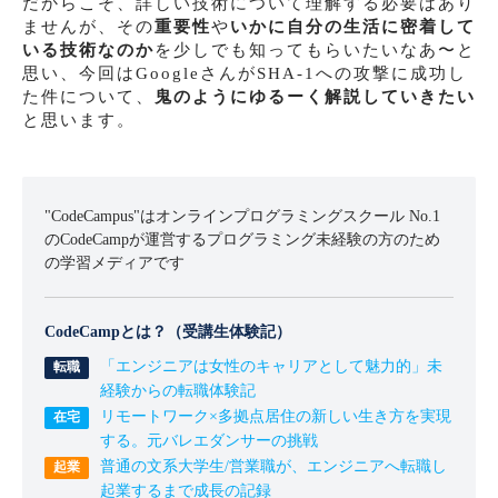
だからこそ、詳しい技術について理解する必要はあり
ませんが、その
重要性
や
いかに自分の生活に密着して
いる技術なのか
を少しでも知ってもらいたいなあ〜と
思い、今回はGoogleさんがSHA-1への攻撃に成功し
た件について、
鬼のようにゆるーく解説していきたい
と思います。
"CodeCampus"はオンラインプログラミングスクール No.1
のCodeCampが運営するプログラミング未経験の方のため
の学習メディアです
CodeCampとは？（受講生体験記）
「エンジニアは女性のキャリアとして魅力的」未
経験からの転職体験記
リモートワーク×多拠点居住の新しい生き方を実現
する。元バレエダンサーの挑戦
普通の文系大学生/営業職が、エンジニアへ転職し
起業するまで成長の記録