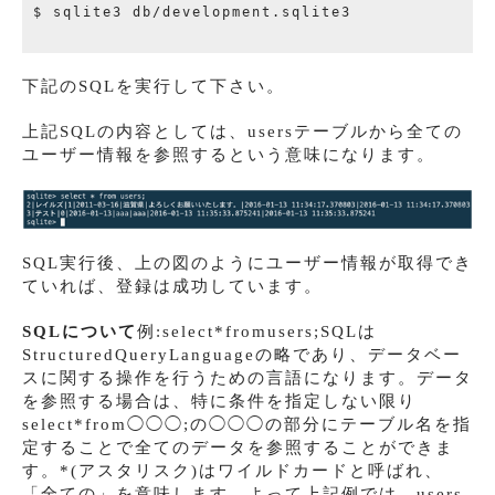
$ sqlite3 db/development.sqlite3

下記のSQLを実行して下さい。
上記SQLの内容としては、usersテーブルから全ての
ユーザー情報を参照するという意味になります。
SQL実行後、上の図のようにユーザー情報が取得でき
ていれば、登録は成功しています。
SQLについて
例:select*fromusers;SQLは
StructuredQueryLanguageの略であり、データベー
スに関する操作を行うための言語になります。データ
を参照する場合は、特に条件を指定しない限り
select*from◯◯◯;の◯◯◯の部分にテーブル名を指
定することで全てのデータを参照することができま
す。*(アスタリスク)はワイルドカードと呼ばれ、
「全ての」を意味します。よって上記例では、users