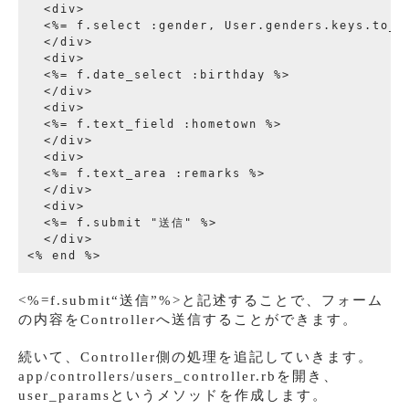
  <div>

  <%= f.select :gender, User.genders.keys.to_a 
  </div>

  <div>

  <%= f.date_select :birthday %>

  </div>

  <div>

  <%= f.text_field :hometown %>

  </div>

  <div>

  <%= f.text_area :remarks %>

  </div>

  <div>

  <%= f.submit "送信" %>

  </div>

<%=f.submit“送信”%>と記述することで、フォーム
の内容をControllerへ送信することができます。
続いて、Controller側の処理を追記していきます。
app/controllers/users_controller.rbを開き、
user_paramsというメソッドを作成します。