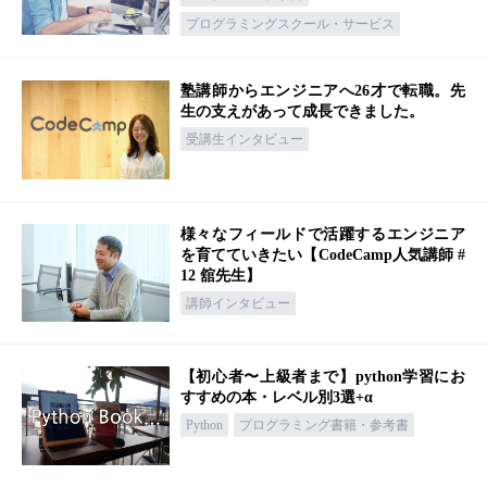
プログラミングスクール・サービス
塾講師からエンジニアへ26才で転職。先
生の支えがあって成長できました。
受講生インタビュー
様々なフィールドで活躍するエンジニア
を育てていきたい【CodeCamp人気講師 #
12 舘先生】
講師インタビュー
【初心者〜上級者まで】python学習にお
すすめの本・レベル別3選+α
Python
プログラミング書籍・参考書