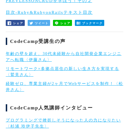
PREVLESSONCRUDを学ぼう！その２
目次-Ruby&RubyonRailsテキスト目次
シェア
ツイート
シェア
ブックマーク
CodeCamp受講生の声
年齢の壁を超え、30代未経験から自社開発企業エンジニ
アへ転職〈伊藤さん〉
リモートワーク×多拠点居住の新しい生き方を実現する
〈鷲見さん〉
経験ゼロ、専業主婦が2ヶ月でWebサービスを制作！〈松
井さん〉
CodeCamp人気講師インタビュー
プログラミングで挫折しそうになった人の力になりたい
〈杉浦 玲伊子先生〉