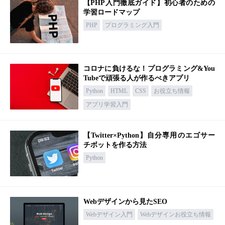
【PHP入門徹底ガイド】初心者のための
学習ロードマップ
PHP
プログラミング入門
コロナに負けるな！プログラミング&You
Tubeで頑張る人が作るべきアプリ
Python
HTML
CSS
お役立ち情報
アプリ学習入門
【Twitter×Python】自分専用のエゴサー
チボットを作る方法
Python
Webデザインから見たSEO
Webデザイン入門
Webデザインお役立ち情報