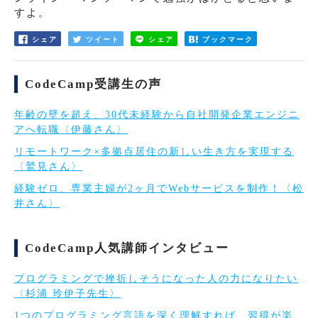
すよ。
シェア
ツイート
シェア
ブックマーク
CodeCamp受講生の声
年齢の壁を超え、30代未経験から自社開発企業エンジニ
アへ転職〈伊藤さん〉
リモートワーク×多拠点居住の新しい生き方を実現する
〈鷲見さん〉
経験ゼロ、専業主婦が2ヶ月でWebサービスを制作！〈松
井さん〉
CodeCamp人気講師インタビュー
プログラミングで挫折しそうになった人の力になりたい
〈杉浦 玲伊子先生〉
1つのプログラミング言語を深く理解すれば、習得が楽