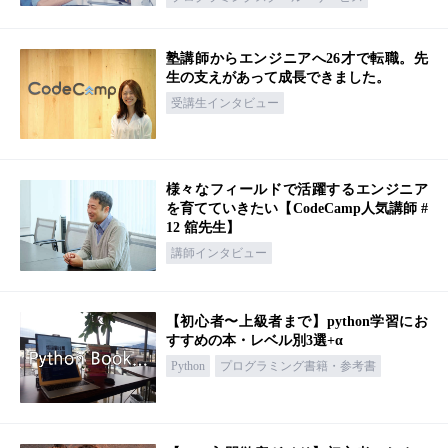
塾講師からエンジニアへ26才で転職。先
生の支えがあって成長できました。
受講生インタビュー
様々なフィールドで活躍するエンジニア
を育てていきたい【CodeCamp人気講師 #
12 舘先生】
講師インタビュー
【初心者〜上級者まで】python学習にお
すすめの本・レベル別3選+α
Python
プログラミング書籍・参考書