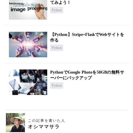
てみよう！
Python
【Python】Stripe+FlaskでWebサイトを
作る
Python
PythonでGoogle Photoを50GBの無料サ
ーバーにバックアップ
Python
この記事を書いた人
オシママサラ