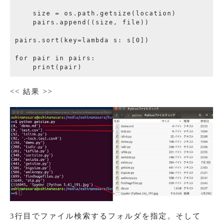
    size = os.path.getsize(location)

    pairs.append((size, file))

pairs.sort(key=lambda s: s[0])

for pair in pairs:

<< 結果 >>
3行目でファイル検索するフォルダを指定。そして