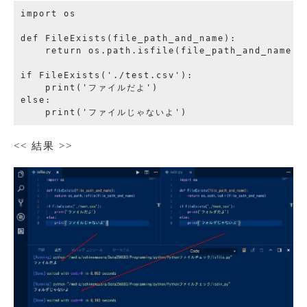
import os

def FileExists(file_path_and_name):

    return os.path.isfile(file_path_and_name)

if FileExists('./test.csv'):

    print('ファイルだよ')

else:

<< 結果 >>