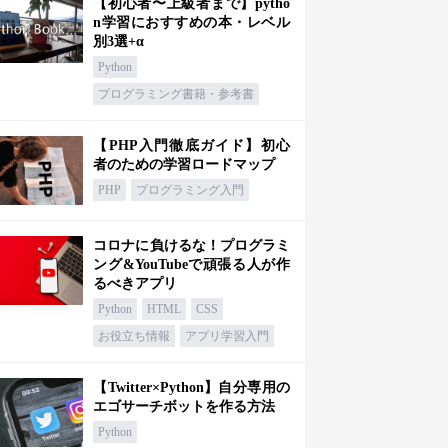
【初心者〜上級者まで】pytho
n学習におすすめの本・レベル
別3選+α
Python
プログラミング書籍・参考書
【PHP入門徹底ガイド】初心
者のための学習ロードマップ
PHP
プログラミング入門
コロナに負けるな！プログラミ
ング&YouTubeで頑張る人が作
るべきアプリ
Python
HTML
CSS
お役立ち情報
アプリ学習入門
【Twitter×Python】自分専用の
エゴサーチボットを作る方法
Python