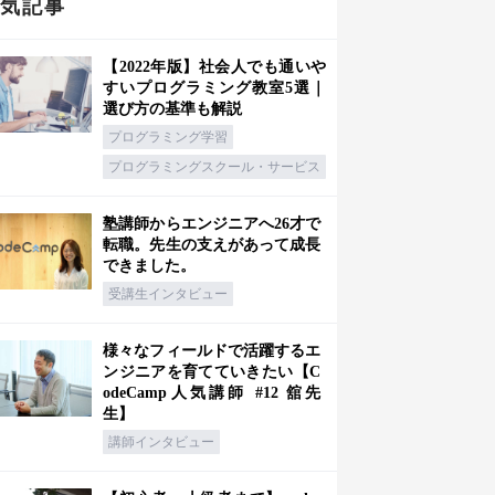
人気記事
【2022年版】社会人でも通いや
すいプログラミング教室5選｜
選び方の基準も解説
プログラミング学習
プログラミングスクール・サービス
塾講師からエンジニアへ26才で
転職。先生の支えがあって成長
できました。
受講生インタビュー
様々なフィールドで活躍するエ
ンジニアを育てていきたい【C
odeCamp人気講師 #12 舘先
生】
講師インタビュー