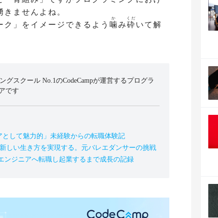
湧きませんよね。
か
くだ
ーク」をイメージできるよう
噛
み
砕
いて解
ミングスクール No.1のCodeCampが運営するプログラ
アです
アとして魅力的」未経験からの転職体験記
の新しい生き方を実現する。元バレエダンサーの挑戦
、エンジニアへ転職し起業するまで成長の記録