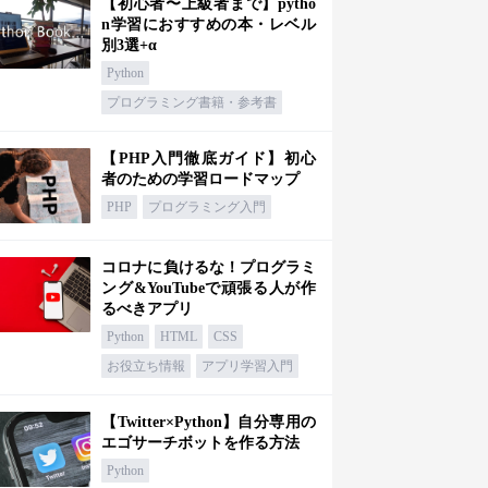
【初心者〜上級者まで】pytho
n学習におすすめの本・レベル
別3選+α
Python
プログラミング書籍・参考書
【PHP入門徹底ガイド】初心
者のための学習ロードマップ
PHP
プログラミング入門
コロナに負けるな！プログラミ
ング&YouTubeで頑張る人が作
るべきアプリ
Python
HTML
CSS
お役立ち情報
アプリ学習入門
【Twitter×Python】自分専用の
エゴサーチボットを作る方法
Python