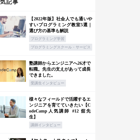
人気記事
【2022年版】社会人でも通いや
すいプログラミング教室5選｜
選び方の基準も解説
プログラミング学習
プログラミングスクール・サービス
塾講師からエンジニアへ26才で
転職。先生の支えがあって成長
できました。
受講生インタビュー
様々なフィールドで活躍するエ
ンジニアを育てていきたい【C
odeCamp人気講師 #12 舘先
生】
講師インタビュー