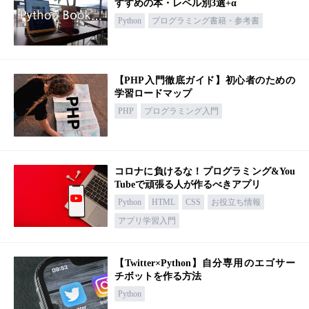
すすめの本・レベル別3選+α
Python
プログラミング書籍・参考書
【PHP入門徹底ガイド】初心者のための
学習ロードマップ
PHP
プログラミング入門
コロナに負けるな！プログラミング&You
Tubeで頑張る人が作るべきアプリ
Python
HTML
CSS
お役立ち情報
アプリ学習入門
【Twitter×Python】自分専用のエゴサー
チボットを作る方法
Python