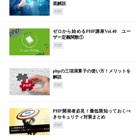
底解説
PHP
ゼロから始めるPHP講座Vol.40 ユー
ザー定義関数①
PHP
phpの三項演算子の使い方！メリットを
解説
PHP
PHP開発者必見！最低限知っておくべ
きセキュリティ対策まとめ
PHP