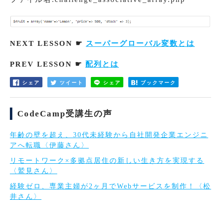
NEXT LESSON ☛
スーパーグローバル変数とは
PREV LESSON ☛
配列とは
シェア
ツイート
シェア
ブックマーク
CodeCamp受講生の声
年齢の壁を超え、30代未経験から自社開発企業エンジニ
アへ転職〈伊藤さん〉
リモートワーク×多拠点居住の新しい生き方を実現する
〈鷲見さん〉
経験ゼロ、専業主婦が2ヶ月でWebサービスを制作！〈松
井さん〉