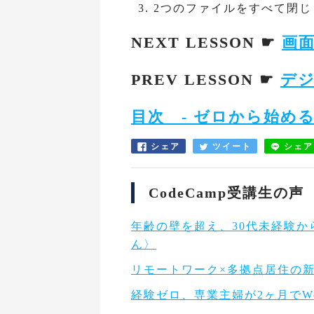
2つのファイルをすべて閉じ
NEXT LESSON ☛
画
PREV LESSON ☛
デ
目次 - ゼロから始めるPh
シェア
ツイート
シェア
CodeCamp受講生の声
年齢の壁を超え、30代未経験か
ん〉
リモートワーク×多拠点居住の
経験ゼロ、専業主婦が2ヶ月でW