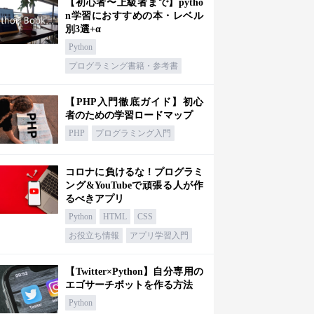
【初心者〜上級者まで】pytho
n学習におすすめの本・レベル
別3選+α
Python
プログラミング書籍・参考書
【PHP入門徹底ガイド】初心
者のための学習ロードマップ
PHP
プログラミング入門
コロナに負けるな！プログラミ
ング&YouTubeで頑張る人が作
るべきアプリ
Python
HTML
CSS
お役立ち情報
アプリ学習入門
【Twitter×Python】自分専用の
エゴサーチボットを作る方法
Python