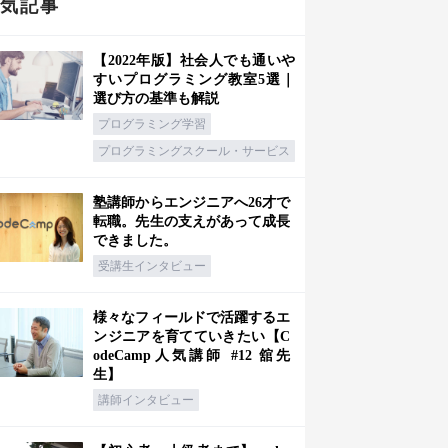
人気記事
【2022年版】社会人でも通いや
すいプログラミング教室5選｜
選び方の基準も解説
プログラミング学習
プログラミングスクール・サービス
塾講師からエンジニアへ26才で
転職。先生の支えがあって成長
できました。
受講生インタビュー
様々なフィールドで活躍するエ
ンジニアを育てていきたい【C
odeCamp人気講師 #12 舘先
生】
講師インタビュー