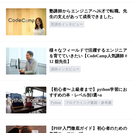
塾講師からエンジニアへ26才で転職。先
生の支えがあって成長できました。
受講生インタビュー
様々なフィールドで活躍するエンジニア
を育てていきたい【CodeCamp人気講師 #
12 舘先生】
講師インタビュー
【初心者〜上級者まで】python学習にお
すすめの本・レベル別3選+α
Python
プログラミング書籍・参考書
【PHP入門徹底ガイド】初心者のための