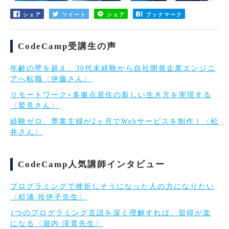
シェア
ツイート
シェア
ブックマーク
CodeCamp受講生の声
年齢の壁を超え、30代未経験から自社開発企業エンジニ
アへ転職〈伊藤さん〉
リモートワーク×多拠点居住の新しい生き方を実現する
〈鷲見さん〉
経験ゼロ、専業主婦が2ヶ月でWebサービスを制作！〈松
井さん〉
CodeCamp人気講師インタビュー
プログラミングで挫折しそうになった人の力になりたい
〈杉浦 玲伊子先生〉
1つのプログラミング言語を深く理解すれば、習得が楽
になる〈堀内 滉貴先生〉