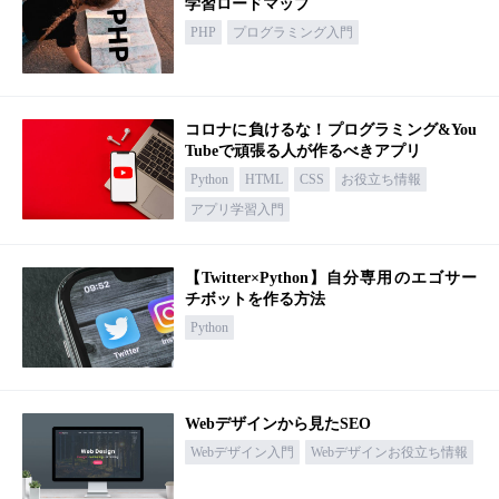
学習ロードマップ
PHP
プログラミング入門
コロナに負けるな！プログラミング&You
Tubeで頑張る人が作るべきアプリ
Python
HTML
CSS
お役立ち情報
アプリ学習入門
【Twitter×Python】自分専用のエゴサー
チボットを作る方法
Python
Webデザインから見たSEO
Webデザイン入門
Webデザインお役立ち情報