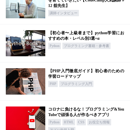
を育てていきたい【CodeCamp人気講師 #
12 舘先生】
講師インタビュー
【初心者〜上級者まで】python学習にお
すすめの本・レベル別3選+α
Python
プログラミング書籍・参考書
【PHP入門徹底ガイド】初心者のための
学習ロードマップ
PHP
プログラミング入門
コロナに負けるな！プログラミング&You
Tubeで頑張る人が作るべきアプリ
Python
HTML
CSS
お役立ち情報
アプリ学習入門