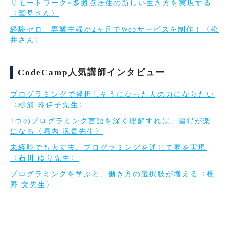
リモートワーク×多拠点居住の新しい生き方を実現する
〈鷲見さん〉
経験ゼロ、専業主婦が2ヶ月でWebサービスを制作！〈松
井さん〉
CodeCamp人気講師インタビュー
プログラミングで挫折しそうになった人の力になりたい
〈杉浦 玲伊子先生〉
1つのプログラミング言語を深く理解すれば、習得が楽
になる〈堀内 滉貴先生〉
未経験でも大丈夫。プログラミングを通じて夢を実現
〈石川 ゆり先生〉
プログラミングを学ぶと、働き方の選択肢が増える〈椎
野 文先生〉