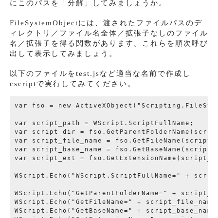
にこのパスを「分解」してみましょうか。
FileSystemObjectには、渡されたファイルパスのデ
ィレクトリ／ファイル名全体／拡張子なしのファイル
名／拡張子を得る関数があります。これらを順次呼び
出して表示してみましょう。
以下のファイルをtest.jsなど適当な名前で作成し
cscriptで実行してみてください。
var fso = new ActiveXObject("Scripting.FileSyst
var script_path = WScript.ScriptFullName;

var script_dir = fso.GetParentFolderName(script
var script_file_name = fso.GetFileName(script_p
var script_base_name = fso.GetBaseName(script_p
var script_ext = fso.GetExtensionName(script_pa
WScript.Echo("WScript.ScriptFullName=" + script
WScript.Echo("GetParentFolderName=" + script_di
WScript.Echo("GetFileName=" + script_file_name)
WScript.Echo("GetBaseName=" + script_base_name)