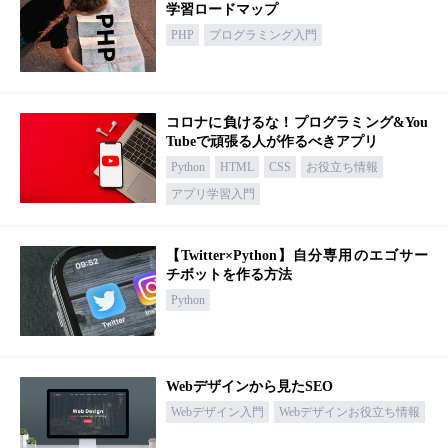
学習ロードマップ
PHP
プログラミング入門
コロナに負けるな！プログラミング&You
Tubeで頑張る人が作るべきアプリ
Python
HTML
CSS
お役立ち情報
アプリ学習入門
【Twitter×Python】自分専用のエゴサー
チボットを作る方法
Python
Webデザインから見たSEO
Webデザイン入門
Webデザインお役立ち情報