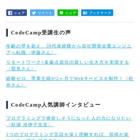
シェア
ツイート
シェア
ブックマーク
CodeCamp受講生の声
年齢の壁を超え、30代未経験から自社開発企業エンジニ
アへ転職〈伊藤さん〉
リモートワーク×多拠点居住の新しい生き方を実現する
〈鷲見さん〉
経験ゼロ、専業主婦が2ヶ月でWebサービスを制作！〈松
井さん〉
CodeCamp人気講師インタビュー
プログラミングで挫折しそうになった人の力になりたい
〈杉浦 玲伊子先生〉
1つのプログラミング言語を深く理解すれば、習得が楽