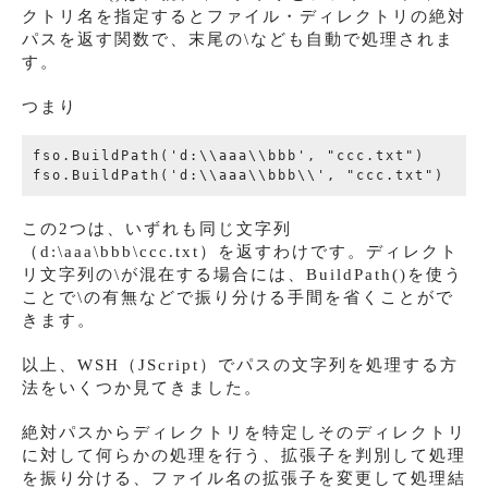
クトリ名を指定するとファイル・ディレクトリの絶対
パスを返す関数で、末尾の\なども自動で処理されま
す。
つまり
fso.BuildPath('d:\\aaa\\bbb', "ccc.txt")

この2つは、いずれも同じ文字列
（d:\aaa\bbb\ccc.txt）を返すわけです。ディレクト
リ文字列の\が混在する場合には、BuildPath()を使う
ことで\の有無などで振り分ける手間を省くことがで
きます。
以上、WSH（JScript）でパスの文字列を処理する方
法をいくつか見てきました。
絶対パスからディレクトリを特定しそのディレクトリ
に対して何らかの処理を行う、拡張子を判別して処理
を振り分ける、ファイル名の拡張子を変更して処理結