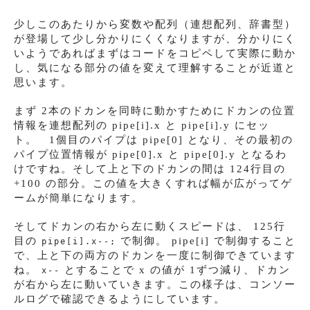
少しこのあたりから変数や配列（連想配列、辞書型）
が登場して少し分かりにくくなりますが、分かりにく
いようであればまずはコードをコピペして実際に動か
し、気になる部分の値を変えて理解することが近道と
思います。
まず 2本のドカンを同時に動かすためにドカンの位置
情報を連想配列の pipe[i].x と pipe[i].y にセッ
ト。 1個目のパイプは pipe[0] となり、その最初の
パイプ位置情報が pipe[0].x と pipe[0].y となるわ
けですね。そして上と下のドカンの間は 124行目の
+100 の部分。この値を大きくすれば幅が広がってゲ
ームが簡単になります。
そしてドカンの右から左に動くスピードは、 125行
目の
で制御。 pipe[i] で制御すること
pipe[i].x--;
で、上と下の両方のドカンを一度に制御できています
ね。
とすることで x の値が 1ずつ減り、ドカン
x--
が右から左に動いていきます。この様子は、コンソー
ルログで確認できるようにしています。