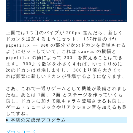
上図では1つ目のパイプが 200px 進んだら、新しく
ドカンを追加するようにセット。 157行目の
if(
の部分で次のドカンを登場させる
pipe[i].x == 300
ようにセットしていて、これは canvas の横幅と
の値によって 200 を変えることはでき
pipe[i].x
ます。 300より数字を小さくすれば、ゆっくりめに
次のドカンは登場しますし、 300より値を大きくす
れば頻繁に新しいドカンが登場するようになります、
さあ、これで一通りゲームとして機能が装備されまし
たね。あとは 1面、 2面 とステージを作っていくも
良し、ドカンに加えて敵キャラを登場させるも良し、
ゲーム・ミュージックやリアクション音を加えるも良
しですね。
本稿の完成形プログラム
ダウンロード