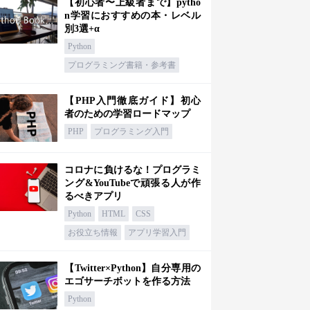
【初心者〜上級者まで】pytho
n学習におすすめの本・レベル
別3選+α
Python
プログラミング書籍・参考書
【PHP入門徹底ガイド】初心
者のための学習ロードマップ
PHP
プログラミング入門
コロナに負けるな！プログラミ
ング&YouTubeで頑張る人が作
るべきアプリ
Python
HTML
CSS
お役立ち情報
アプリ学習入門
【Twitter×Python】自分専用の
エゴサーチボットを作る方法
Python