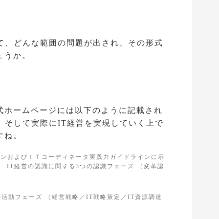
容
いて、どんな範囲の問題が出され、その形式
ょうか。
式ホームページには以下のように記載され
、そして実際にIT経営を実現していく上で
すね。
インおよびＩＴコーディネータ実践力ガイドラインに示
 IT経営の認識に関する3つの認識フェーズ （変革認
活動フェーズ （経営戦略／IT戦略策定／IT資源調達