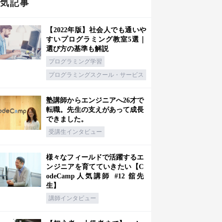
人気記事
【2022年版】社会人でも通いや
すいプログラミング教室5選｜
選び方の基準も解説
プログラミング学習
プログラミングスクール・サービス
塾講師からエンジニアへ26才で
転職。先生の支えがあって成長
できました。
受講生インタビュー
様々なフィールドで活躍するエ
ンジニアを育てていきたい【C
odeCamp人気講師 #12 舘先
生】
講師インタビュー