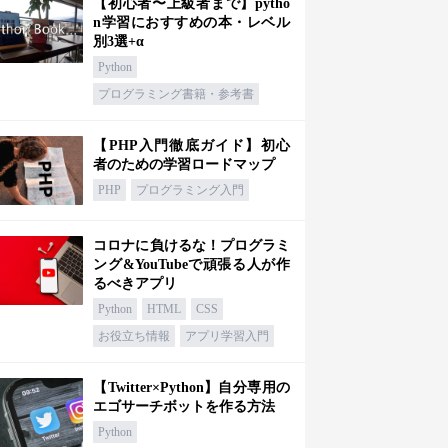
【初心者〜上級者まで】pytho
n学習におすすめの本・レベル
別3選+α
Python
プログラミング書籍・参考書
【PHP入門徹底ガイド】初心
者のための学習ロードマップ
PHP
プログラミング入門
コロナに負けるな！プログラミ
ング&YouTubeで頑張る人が作
るべきアプリ
Python
HTML
CSS
お役立ち情報
アプリ学習入門
【Twitter×Python】自分専用の
エゴサーチボットを作る方法
Python