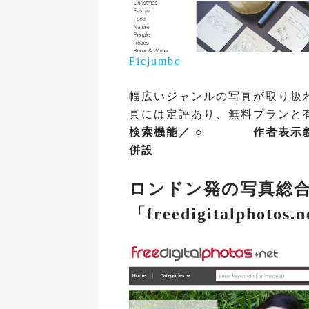
Picjumbo
幅広いジャンルの写真が取り扱われ
真には定評あり、無料プランと
検索機能／ ○ 作者表示
併設
ロンドン発の写真総
「freedigitalphotos.