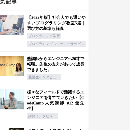
人気記事
【2022年版】社会人でも通いや
すいプログラミング教室5選｜
選び方の基準も解説
プログラミング学習
プログラミングスクール・サービス
塾講師からエンジニアへ26才で
転職。先生の支えがあって成長
できました。
受講生インタビュー
様々なフィールドで活躍するエ
ンジニアを育てていきたい【C
odeCamp人気講師 #12 舘先
生】
講師インタビュー