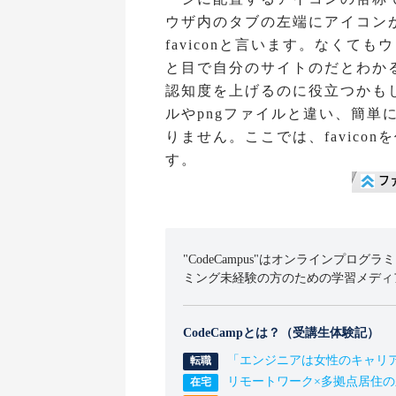
ウザ内のタブの左端にアイコン
faviconと言います。なくて
と目で自分のサイトのだとわか
認知度を上げるのに役立つかもしれ
ルやpngファイルと違い、簡単
りません。ここでは、favico
す。
"CodeCampus"はオンラインプログラ
ミング未経験の方のための学習メディ
CodeCampとは？（受講生体験記）
「エンジニアは女性のキャリ
リモートワーク×多拠点居住