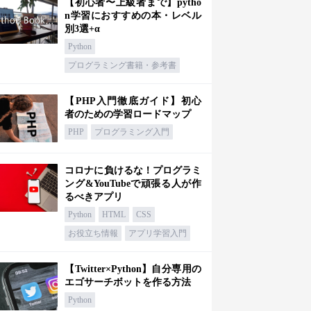
【初心者〜上級者まで】pytho
n学習におすすめの本・レベル
別3選+α
Python
プログラミング書籍・参考書
【PHP入門徹底ガイド】初心
者のための学習ロードマップ
PHP
プログラミング入門
コロナに負けるな！プログラミ
ング&YouTubeで頑張る人が作
るべきアプリ
Python
HTML
CSS
お役立ち情報
アプリ学習入門
【Twitter×Python】自分専用の
エゴサーチボットを作る方法
Python