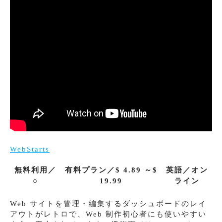
WebStarts
無料利用／
有料プラン／$ 4.89 ～$
英語／オン
○
19.99
ライン
Web サイトを管理・編集するダッシュボードのレイ
アウトがレトロで、Web 制作初心者にも使いやすい