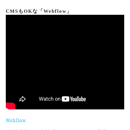
CMSもOKな「Webflow」
Webflow