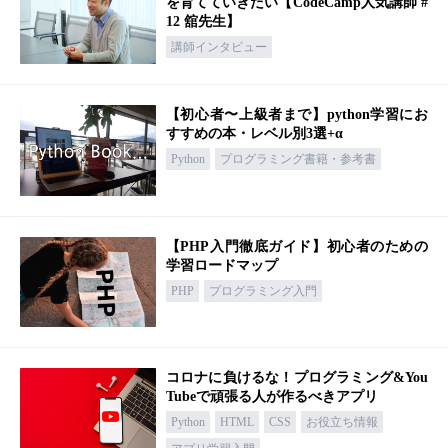
を育てていきたい【CodeCamp人気講師 #
12 舘先生】
講師インタビュー
【初心者〜上級者まで】python学習にお
すすめの本・レベル別3選+α
Python
プログラミング書籍・参考書
【PHP入門徹底ガイド】初心者のための
学習ロードマップ
PHP
プログラミング入門
コロナに負けるな！プログラミング&You
Tubeで頑張る人が作るべきアプリ
Python
HTML
CSS
お役立ち情報