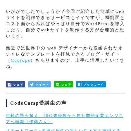
いかがでしたでしょうか？今回ご紹介した簡単にweb
サイトを制作できるサービスもイイですが、機能面と
コスト面からみればやっぱり自分でWordPressを導入
したり、自分でwebサイトを制作する方が合理的と思
います。
最近では世界中の web デザイナーから投函されたオ
シャレなテンプレートを拝見できるブログ・サイト
（
Codrops
）もありますので、上手に活用したいです
ね。
シェア
ツイート
シェア
ブックマーク
CodeCamp受講生の声
年齢の壁を超え、30代未経験から自社開発企業エンジニ
アへ転職〈伊藤さん〉
リモートワーク×多拠点居住の新しい生き方を実現する