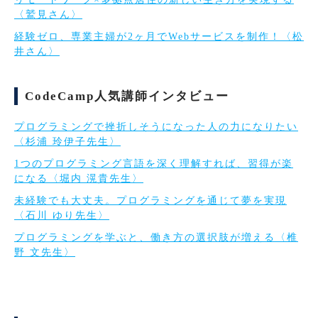
〈鷲見さん〉
経験ゼロ、専業主婦が2ヶ月でWebサービスを制作！〈松
井さん〉
CodeCamp人気講師インタビュー
プログラミングで挫折しそうになった人の力になりたい
〈杉浦 玲伊子先生〉
1つのプログラミング言語を深く理解すれば、習得が楽
になる〈堀内 滉貴先生〉
未経験でも大丈夫。プログラミングを通じて夢を実現
〈石川 ゆり先生〉
プログラミングを学ぶと、働き方の選択肢が増える〈椎
野 文先生〉