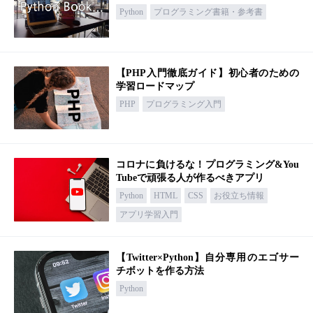
Python
プログラミング書籍・参考書
【PHP入門徹底ガイド】初心者のための
学習ロードマップ
PHP
プログラミング入門
コロナに負けるな！プログラミング&You
Tubeで頑張る人が作るべきアプリ
Python
HTML
CSS
お役立ち情報
アプリ学習入門
【Twitter×Python】自分専用のエゴサー
チボットを作る方法
Python