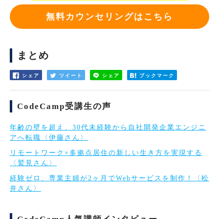
無料カウンセリングはこちら
まとめ
シェア
ツイート
シェア
ブックマーク
CodeCamp受講生の声
年齢の壁を超え、30代未経験から自社開発企業エンジニ
アへ転職〈伊藤さん〉
リモートワーク×多拠点居住の新しい生き方を実現する
〈鷲見さん〉
経験ゼロ、専業主婦が2ヶ月でWebサービスを制作！〈松
井さん〉