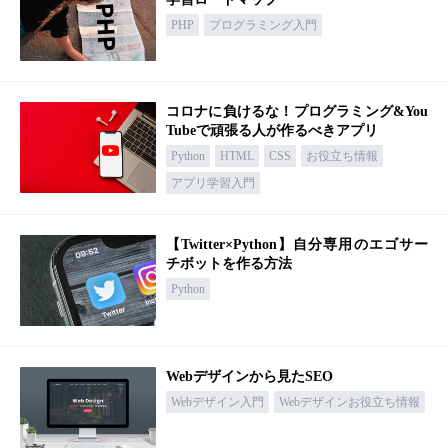
PHP
プログラミング入門
コロナに負けるな！プログラミング&You
Tubeで頑張る人が作るべきアプリ
Python
HTML
CSS
お役立ち情報
アプリ学習入門
【Twitter×Python】自分専用のエゴサー
チボットを作る方法
Python
Webデザインから見たSEO
Webデザイン入門
Webデザインお役立ち情報