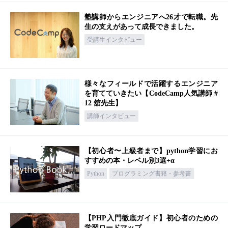
塾講師からエンジニアへ26才で転職。先
生の支えがあって成長できました。
受講生インタビュー
様々なフィールドで活躍するエンジニア
を育てていきたい【CodeCamp人気講師 #
12 舘先生】
講師インタビュー
【初心者〜上級者まで】python学習にお
すすめの本・レベル別3選+α
Python
プログラミング書籍・参考書
【PHP入門徹底ガイド】初心者のための
学習ロードマップ