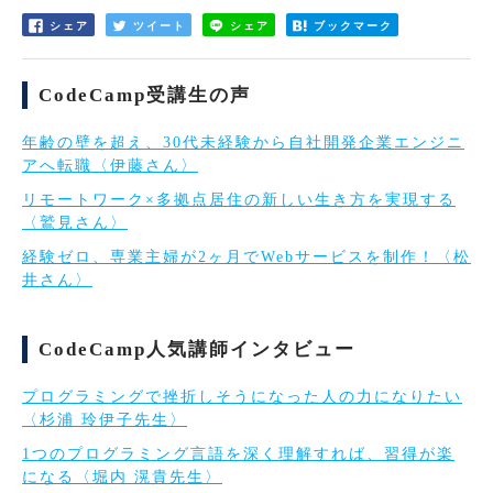
シェア
ツイート
シェア
ブックマーク
CodeCamp受講生の声
年齢の壁を超え、30代未経験から自社開発企業エンジニ
アへ転職〈伊藤さん〉
リモートワーク×多拠点居住の新しい生き方を実現する
〈鷲見さん〉
経験ゼロ、専業主婦が2ヶ月でWebサービスを制作！〈松
井さん〉
CodeCamp人気講師インタビュー
プログラミングで挫折しそうになった人の力になりたい
〈杉浦 玲伊子先生〉
1つのプログラミング言語を深く理解すれば、習得が楽
になる〈堀内 滉貴先生〉