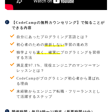
【CodeCampの無料カウンセリング】で知ることが
できる内容
自分にあったプログラミング言語とは？
初心者のための
挫折しない
学習の進め方
独学よりも
速く、確実に
プログラミングを習得
する方法
満足度97.1%、現役エンジニアのマンツーマン
レッスンとは？
CodeCampがプログラミング初心者から選ばれ
る理由
未経験からエンジニア転職・フリーランスとし
て活躍するステップ
開催時間：毎日9時〜21時迄（所要時間40分）