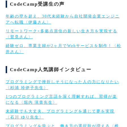
CodeCamp受講生の声
年齢の壁を超え、30代未経験から自社開発企業エンジニ
アへ転職〈伊藤さん〉
リモートワーク×多拠点居住の新しい生き方を実現する
〈鷲見さん〉
経験ゼロ、専業主婦が2ヶ月でWebサービスを制作！〈松
井さん〉
CodeCamp人気講師インタビュー
プログラミングで挫折しそうになった人の力になりたい
〈杉浦 玲伊子先生〉
1つのプログラミング言語を深く理解すれば、習得が楽
になる〈堀内 滉貴先生〉
未経験でも大丈夫。プログラミングを通じて夢を実現
〈石川 ゆり先生〉
プログラミングを学ぶと、働き方の選択肢が増える〈椎