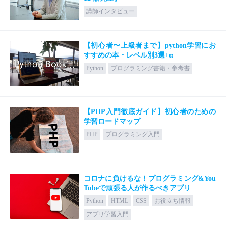
講師インタビュー
【初心者〜上級者まで】python学習にお
すすめの本・レベル別3選+α
Python
プログラミング書籍・参考書
【PHP入門徹底ガイド】初心者のための
学習ロードマップ
PHP
プログラミング入門
コロナに負けるな！プログラミング&You
Tubeで頑張る人が作るべきアプリ
Python
HTML
CSS
お役立ち情報
アプリ学習入門