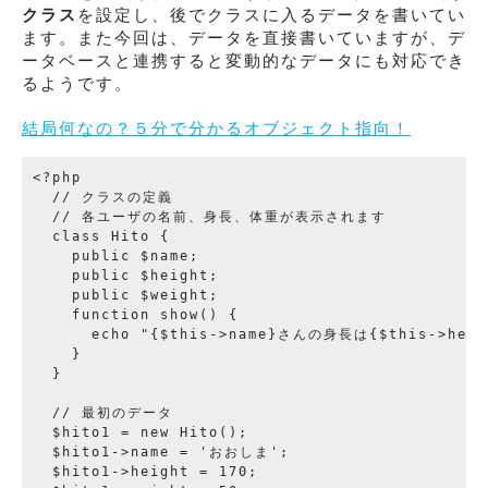
クラス
を設定し、後でクラスに入るデータを書いてい
ます。また今回は、データを直接書いていますが、デ
ータベースと連携すると変動的なデータにも対応でき
るようです。
結局何なの？５分で分かるオブジェクト指向！
<?php

  // クラスの定義

  // 各ユーザの名前、身長、体重が表示されます

  class Hito {

    public $name;

    public $height;

    public $weight;

    function show() {

      echo "{$this->name}さんの身長は{$this->heig
    }

  }

  // 最初のデータ

  $hito1 = new Hito();

  $hito1->name = 'おおしま';

  $hito1->height = 170;
