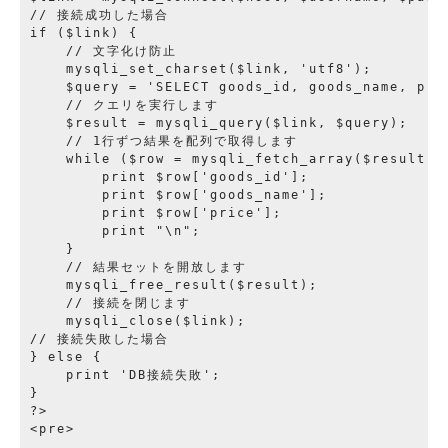
// 接続成功した場合

if ($link) {

    // 文字化け防止

    mysqli_set_charset($link, 'utf8');

    $query = 'SELECT goods_id, goods_name, pric
    // クエリを実行します

    $result = mysqli_query($link, $query);

    // 1行ずつ結果を配列で取得します

    while ($row = mysqli_fetch_array($result)) 
        print $row['goods_id'];

        print $row['goods_name'];

        print $row['price'];

        print "\n";

    }

    // 結果セットを開放します

    mysqli_free_result($result);

    // 接続を閉じます

    mysqli_close($link);

// 接続失敗した場合

} else {

    print 'DB接続失敗';

}

?>
