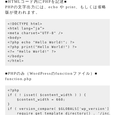
■HTMLコード内にPHPを記述■
PHPの文字出力には、echo や print、もしくは省略
版が使われます。
<!DOCTYPE html>

<html lang=”ja”>

<meta charset="UTF-8" />

<body>

<?php echo "Hello World!"; ?>

<?php print("Hello World!") ?>

<?= "Hello World!" ?>

</body>

■PHPのみ（WordPressのfunctionファイル）■
function.php
<?php

if ( ! isset( $content_width ) ) {

    $content_width = 660;

}

if ( version_compare( $GLOBALS['wp_version'], '
    require get_template_directory() . '/inc/ba