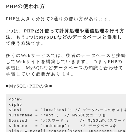
PHPの使われ方
PHPは大きく分けて2通りの使い方があります。
1つは、
PHPだけ使って計算処理や通信処理を行う方
法
、もう1つは
MySQLなどのデータベースと併用し
て使う方法
です。
多くのWebサービスでは、後者のデータベースと接続
してWebサイトを構築していきます。 つまりPHPの
学習は、MySQLなどデータベースの知識も合わせて
学習していく必要があります。
■MySQL+PHPの例■
<pre>

<?php

$host     = 'localhost'; // データベースのホスト名
$username = 'root';  // MySQLのユーザ名

$passwd   = 'パスワード';    // MySQLのパスワード

$dbname   = 'codecamp';    // データベース名

$link = mysqli_connect($host, $username, $passw