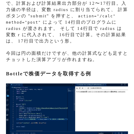
で、計算および計算結果出力部分が 12〜17行目。入
力値の半径は、変数 radius に割り当てられて、 計算
ボタンの "submit" を押すと、
action="/calc"
によって 14行目のプログラムに
method="post"
radius が渡されます。 そして 14行目で radius は
変数 r に代入されて、 16行目で計算。その計算結果
は、 17行目で出力という形。
今回は円の面積だけですが、他の計算式なども足すと
チョットした演算アプリが作れますね。
Bottleで株価データを取得する例