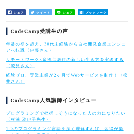
シェア
ツイート
シェア
ブックマーク
CodeCamp受講生の声
年齢の壁を超え、30代未経験から自社開発企業エンジニ
アへ転職〈伊藤さん〉
リモートワーク×多拠点居住の新しい生き方を実現する
〈鷲見さん〉
経験ゼロ、専業主婦が2ヶ月でWebサービスを制作！〈松
井さん〉
CodeCamp人気講師インタビュー
プログラミングで挫折しそうになった人の力になりたい
〈杉浦 玲伊子先生〉
1つのプログラミング言語を深く理解すれば、習得が楽