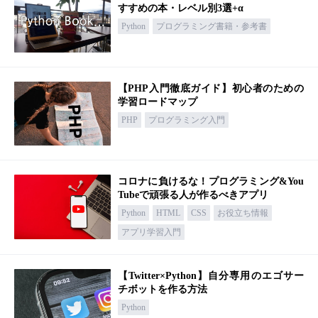
すすめの本・レベル別3選+α
Python
プログラミング書籍・参考書
【PHP入門徹底ガイド】初心者のための
学習ロードマップ
PHP
プログラミング入門
コロナに負けるな！プログラミング&You
Tubeで頑張る人が作るべきアプリ
Python
HTML
CSS
お役立ち情報
アプリ学習入門
【Twitter×Python】自分専用のエゴサー
チボットを作る方法
Python