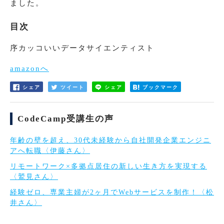
ました。
目次
序カッコいいデータサイエンティスト
amazonへ
シェア
ツイート
シェア
ブックマーク
CodeCamp受講生の声
年齢の壁を超え、30代未経験から自社開発企業エンジニ
アへ転職〈伊藤さん〉
リモートワーク×多拠点居住の新しい生き方を実現する
〈鷲見さん〉
経験ゼロ、専業主婦が2ヶ月でWebサービスを制作！〈松
井さん〉