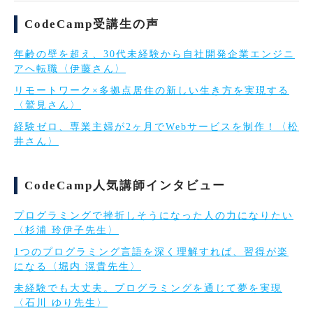
CodeCamp受講生の声
年齢の壁を超え、30代未経験から自社開発企業エンジニ
アへ転職〈伊藤さん〉
リモートワーク×多拠点居住の新しい生き方を実現する
〈鷲見さん〉
経験ゼロ、専業主婦が2ヶ月でWebサービスを制作！〈松
井さん〉
CodeCamp人気講師インタビュー
プログラミングで挫折しそうになった人の力になりたい
〈杉浦 玲伊子先生〉
1つのプログラミング言語を深く理解すれば、習得が楽
になる〈堀内 滉貴先生〉
未経験でも大丈夫。プログラミングを通じて夢を実現
〈石川 ゆり先生〉