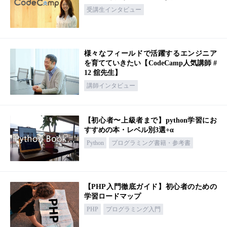
受講生インタビュー
様々なフィールドで活躍するエンジニア
を育てていきたい【CodeCamp人気講師 #
12 舘先生】
講師インタビュー
【初心者〜上級者まで】python学習にお
すすめの本・レベル別3選+α
Python
プログラミング書籍・参考書
【PHP入門徹底ガイド】初心者のための
学習ロードマップ
PHP
プログラミング入門