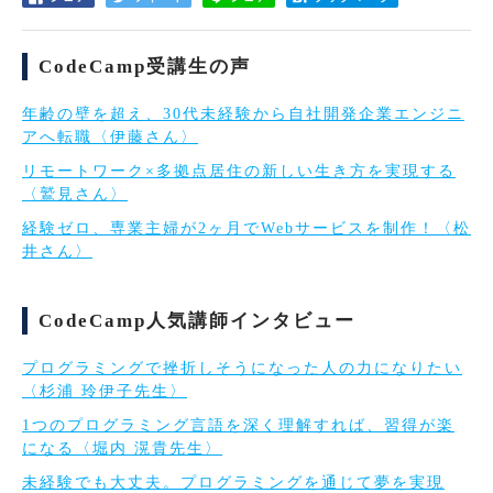
CodeCamp受講生の声
年齢の壁を超え、30代未経験から自社開発企業エンジニ
アへ転職〈伊藤さん〉
リモートワーク×多拠点居住の新しい生き方を実現する
〈鷲見さん〉
経験ゼロ、専業主婦が2ヶ月でWebサービスを制作！〈松
井さん〉
CodeCamp人気講師インタビュー
プログラミングで挫折しそうになった人の力になりたい
〈杉浦 玲伊子先生〉
1つのプログラミング言語を深く理解すれば、習得が楽
になる〈堀内 滉貴先生〉
未経験でも大丈夫。プログラミングを通じて夢を実現