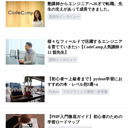
塾講師からエンジニアへ26才で転職。先
生の支えがあって成長できました。
受講生インタビュー
様々なフィールドで活躍するエンジニア
を育てていきたい【CodeCamp人気講師 #
12 舘先生】
講師インタビュー
【初心者〜上級者まで】python学習にお
すすめの本・レベル別3選+α
Python
プログラミング書籍・参考書
【PHP入門徹底ガイド】初心者のための
学習ロードマップ