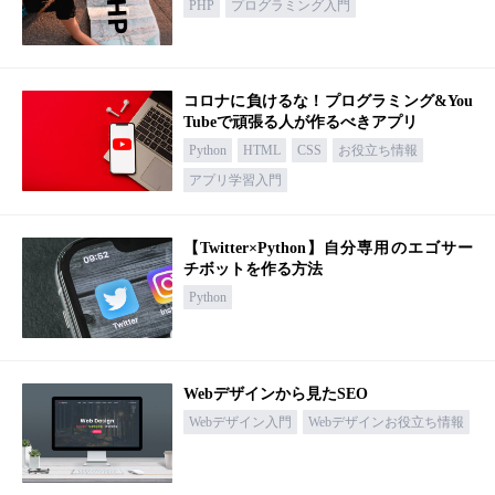
PHP
プログラミング入門
コロナに負けるな！プログラミング&You
Tubeで頑張る人が作るべきアプリ
Python
HTML
CSS
お役立ち情報
アプリ学習入門
【Twitter×Python】自分専用のエゴサー
チボットを作る方法
Python
Webデザインから見たSEO
Webデザイン入門
Webデザインお役立ち情報