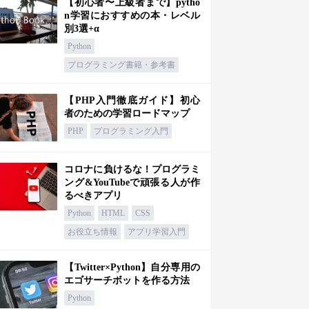
【初心者〜上級者まで】pytho
n学習におすすめの本・レベル
別3選+α
Python
プログラミング書籍・参考書
【PHP入門徹底ガイド】初心
者のための学習ロードマップ
PHP
プログラミング入門
コロナに負けるな！プログラミ
ング&YouTubeで頑張る人が作
るべきアプリ
Python
HTML
CSS
お役立ち情報
アプリ学習入門
【Twitter×Python】自分専用の
エゴサーチボットを作る方法
Python