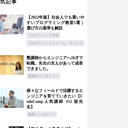
人気記事
【2022年版】社会人でも通いや
すいプログラミング教室5選｜
選び方の基準も解説
プログラミング学習
プログラミングスクール・サービス
塾講師からエンジニアへ26才で
転職。先生の支えがあって成長
できました。
受講生インタビュー
様々なフィールドで活躍するエ
ンジニアを育てていきたい【C
odeCamp人気講師 #12 舘先
生】
講師インタビュー