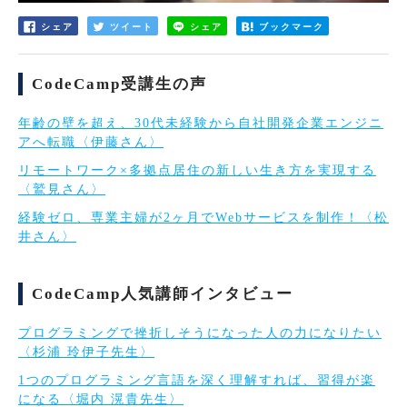
シェア
ツイート
シェア
ブックマーク
CodeCamp受講生の声
年齢の壁を超え、30代未経験から自社開発企業エンジニ
アへ転職〈伊藤さん〉
リモートワーク×多拠点居住の新しい生き方を実現する
〈鷲見さん〉
経験ゼロ、専業主婦が2ヶ月でWebサービスを制作！〈松
井さん〉
CodeCamp人気講師インタビュー
プログラミングで挫折しそうになった人の力になりたい
〈杉浦 玲伊子先生〉
1つのプログラミング言語を深く理解すれば、習得が楽
になる〈堀内 滉貴先生〉