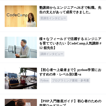
塾講師からエンジニアへ26才で転職。先
生の支えがあって成長できました。
受講生インタビュー
様々なフィールドで活躍するエンジニア
を育てていきたい【CodeCamp人気講師 #
12 舘先生】
講師インタビュー
【初心者〜上級者まで】python学習にお
すすめの本・レベル別3選+α
Python
プログラミング書籍・参考書
【PHP入門徹底ガイド】初心者のための
学習ロードマップ