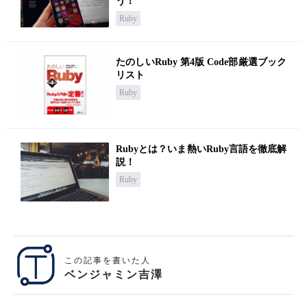
う！
Ruby
たのしいRuby 第4版 Code部厳選ブック
リスト
Ruby
Rubyとは？いま熱いRuby言語を徹底解
説！
Ruby
この記事を書いた人
ベンジャミン吉澤