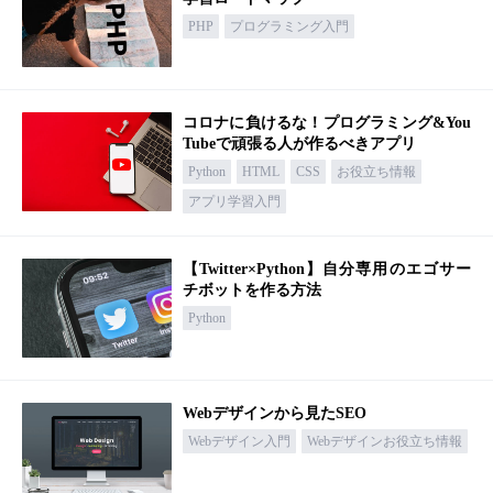
PHP
プログラミング入門
コロナに負けるな！プログラミング&You
Tubeで頑張る人が作るべきアプリ
Python
HTML
CSS
お役立ち情報
アプリ学習入門
【Twitter×Python】自分専用のエゴサー
チボットを作る方法
Python
Webデザインから見たSEO
Webデザイン入門
Webデザインお役立ち情報