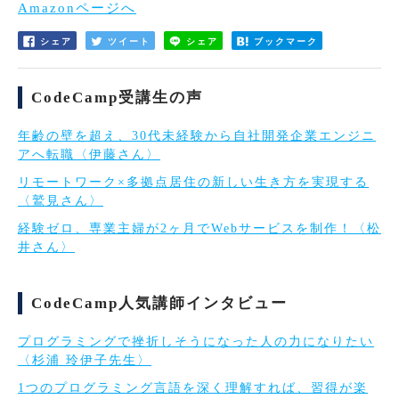
Amazonページへ
シェア
ツイート
シェア
ブックマーク
CodeCamp受講生の声
年齢の壁を超え、30代未経験から自社開発企業エンジニ
アへ転職〈伊藤さん〉
リモートワーク×多拠点居住の新しい生き方を実現する
〈鷲見さん〉
経験ゼロ、専業主婦が2ヶ月でWebサービスを制作！〈松
井さん〉
CodeCamp人気講師インタビュー
プログラミングで挫折しそうになった人の力になりたい
〈杉浦 玲伊子先生〉
1つのプログラミング言語を深く理解すれば、習得が楽