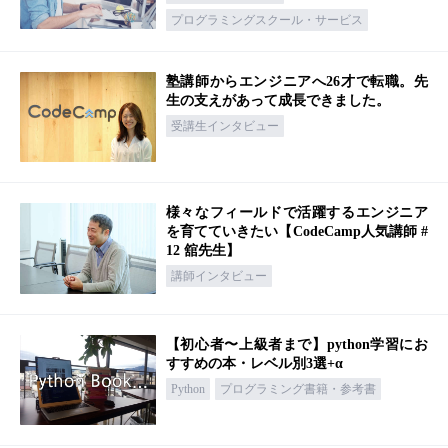
プログラミングスクール・サービス
塾講師からエンジニアへ26才で転職。先
生の支えがあって成長できました。
受講生インタビュー
様々なフィールドで活躍するエンジニア
を育てていきたい【CodeCamp人気講師 #
12 舘先生】
講師インタビュー
【初心者〜上級者まで】python学習にお
すすめの本・レベル別3選+α
Python
プログラミング書籍・参考書