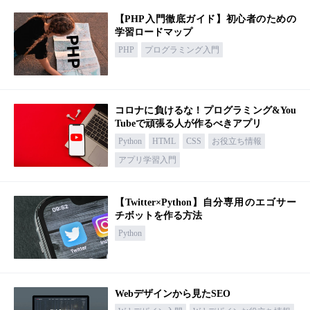
【PHP入門徹底ガイド】初心者のための
学習ロードマップ
PHP
プログラミング入門
コロナに負けるな！プログラミング&You
Tubeで頑張る人が作るべきアプリ
Python
HTML
CSS
お役立ち情報
アプリ学習入門
【Twitter×Python】自分専用のエゴサー
チボットを作る方法
Python
Webデザインから見たSEO