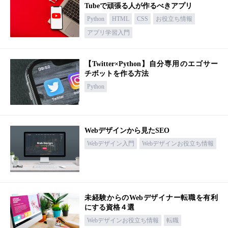
Tubeで頑張る人が作るべきアプリ
Python
HTML
CSS
お役立ち情報
アプリ学習入門
【Twitter×Python】自分専用のエゴサー
チボットを作る方法
Python
Webデザインから見たSEO
Webデザイン入門
Webデザインお役立ち情報
未経験からのWebデザイナー転職を有利
にする資格４選
Webデザインお役立ち情報
転職