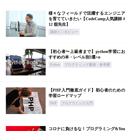
様々なフィールドで活躍するエンジニア
を育てていきたい【CodeCamp人気講師 #
12 舘先生】
講師インタビュー
【初心者〜上級者まで】python学習にお
すすめの本・レベル別3選+α
Python
プログラミング書籍・参考書
【PHP入門徹底ガイド】初心者のための
学習ロードマップ
PHP
プログラミング入門
コロナに負けるな！プログラミング&You