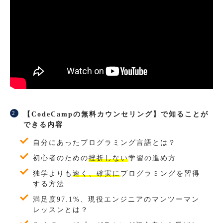
【CodeCampの無料カウンセリング】で知ることが
できる内容
自分にあったプログラミング言語とは？
初心者のための
挫折しない
学習の進め方
独学よりも
速く、確実に
プログラミングを習得
する方法
満足度97.1%、現役エンジニアのマンツーマン
レッスンとは？