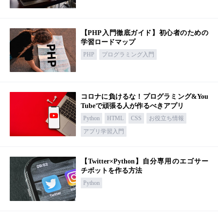
【PHP入門徹底ガイド】初心者のための
学習ロードマップ
PHP
プログラミング入門
コロナに負けるな！プログラミング&You
Tubeで頑張る人が作るべきアプリ
Python
HTML
CSS
お役立ち情報
アプリ学習入門
【Twitter×Python】自分専用のエゴサー
チボットを作る方法
Python