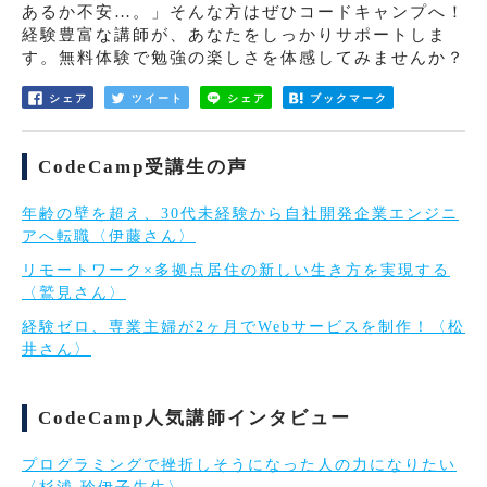
あるか不安…。」そんな方はぜひコードキャンプへ！
経験豊富な講師が、あなたをしっかりサポートしま
す。無料体験で勉強の楽しさを体感してみませんか？
シェア
ツイート
シェア
ブックマーク
CodeCamp受講生の声
年齢の壁を超え、30代未経験から自社開発企業エンジニ
アへ転職〈伊藤さん〉
リモートワーク×多拠点居住の新しい生き方を実現する
〈鷲見さん〉
経験ゼロ、専業主婦が2ヶ月でWebサービスを制作！〈松
井さん〉
CodeCamp人気講師インタビュー
プログラミングで挫折しそうになった人の力になりたい