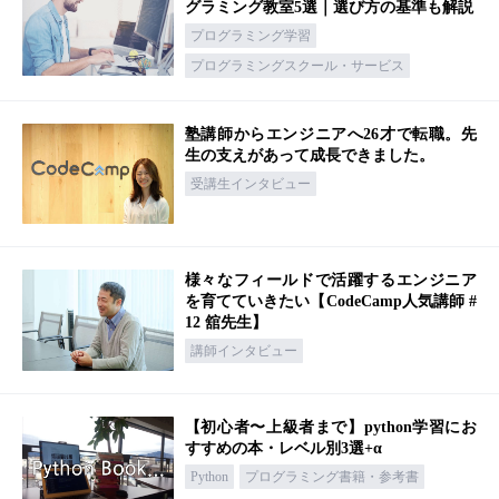
グラミング教室5選｜選び方の基準も解説
プログラミング学習
プログラミングスクール・サービス
塾講師からエンジニアへ26才で転職。先
生の支えがあって成長できました。
受講生インタビュー
様々なフィールドで活躍するエンジニア
を育てていきたい【CodeCamp人気講師 #
12 舘先生】
講師インタビュー
【初心者〜上級者まで】python学習にお
すすめの本・レベル別3選+α
Python
プログラミング書籍・参考書