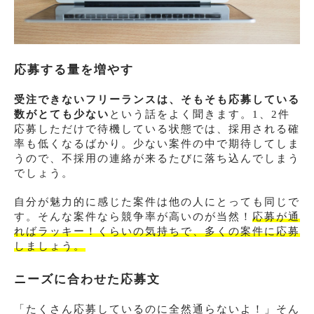
応募する量を増やす
受注できないフリーランスは、そもそも応募している
数がとても少ない
という話をよく聞きます。1、2件
応募しただけで待機している状態では、採用される確
率も低くなるばかり。少ない案件の中で期待してしま
うので、不採用の連絡が来るたびに落ち込んでしまう
でしょう。
自分が魅力的に感じた案件は他の人にとっても同じで
す。そんな案件なら競争率が高いのが当然！
応募が通
ればラッキー！くらいの気持ちで、多くの案件に応募
しましょう。
ニーズに合わせた応募文
「たくさん応募しているのに全然通らないよ！」そん