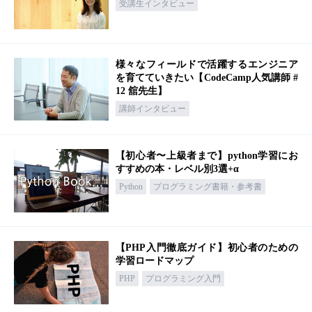
受講生インタビュー
様々なフィールドで活躍するエンジニア
を育てていきたい【CodeCamp人気講師 #
12 舘先生】
講師インタビュー
【初心者〜上級者まで】python学習にお
すすめの本・レベル別3選+α
Python
プログラミング書籍・参考書
【PHP入門徹底ガイド】初心者のための
学習ロードマップ
PHP
プログラミング入門