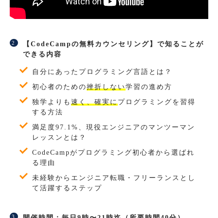
【CodeCampの無料カウンセリング】で知ることが
できる内容
自分にあったプログラミング言語とは？
初心者のための
挫折しない
学習の進め方
独学よりも
速く、確実に
プログラミングを習得
する方法
満足度97.1%、現役エンジニアのマンツーマン
レッスンとは？
CodeCampがプログラミング初心者から選ばれ
る理由
未経験からエンジニア転職・フリーランスとし
て活躍するステップ
開催時間：毎日9時〜21時迄（所要時間40分）