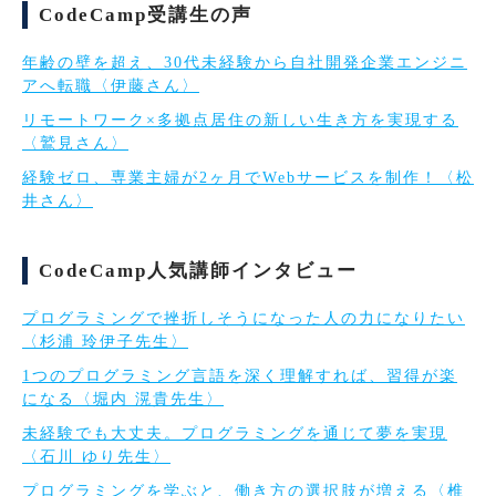
CodeCamp受講生の声
年齢の壁を超え、30代未経験から自社開発企業エンジニ
アへ転職〈伊藤さん〉
リモートワーク×多拠点居住の新しい生き方を実現する
〈鷲見さん〉
経験ゼロ、専業主婦が2ヶ月でWebサービスを制作！〈松
井さん〉
CodeCamp人気講師インタビュー
プログラミングで挫折しそうになった人の力になりたい
〈杉浦 玲伊子先生〉
1つのプログラミング言語を深く理解すれば、習得が楽
になる〈堀内 滉貴先生〉
未経験でも大丈夫。プログラミングを通じて夢を実現
〈石川 ゆり先生〉
プログラミングを学ぶと、働き方の選択肢が増える〈椎